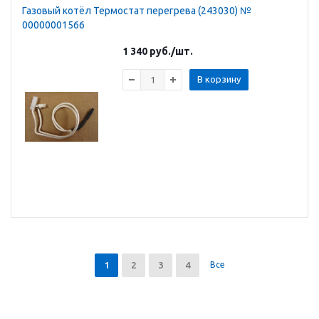
Газовый котёл Термостат перегрева (243030) №
00000001566
1 340
руб.
/шт.
В корзину
1
2
3
4
Все