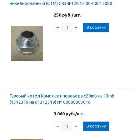
никелированный (CTM) CR34F12K № 00-00015080
250
руб.
/шт.
В корзину
Газовый котёл Комплект перевода с20mb на 13mb
(1312319 на 61312319) № 00000003016
3 060
руб.
/шт.
В корзину