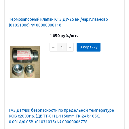
Термозапорный клапан КТЗ ДУ-25 вн./нар.г.Иваново
(01051006) № 00000008116
1 050
руб.
/шт.
В корзину
ГАЗ Датчик безопасности по предельной температуре
КОВ с2003г.в. (ДБПТ-01) L-1150mm ТК-24 t-105C,
0.001А/0.05В. (01031035) № 00000006778