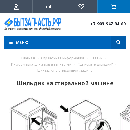
+7-903-947-94-80
МЕНЮ
Главная
-
Справочная информация
-
Статьи
-
Информация для заказа запчастей
-
Где искать шильдик?
-
Шильдик на стиральной машине
Шильдик на стиральной машине