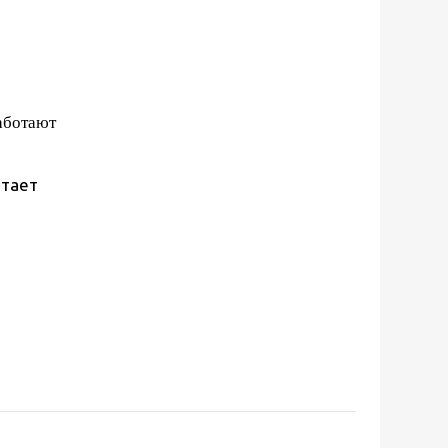
аботают
отает