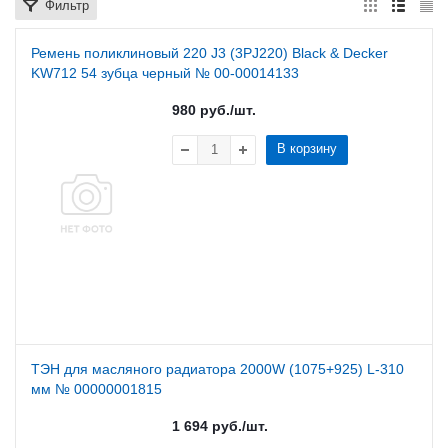
Фильтр
Ремень поликлиновый 220 J3 (3PJ220) Black & Decker
KW712 54 зубца черный № 00-00014133
980
руб.
/шт.
В корзину
ТЭН для масляного радиатора 2000W (1075+925) L-310
мм № 00000001815
1 694
руб.
/шт.