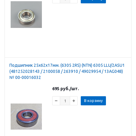
Подшипник 25х62х17мм. (6305 2RS) (NTN) 6305 LLU/2ASU1
(481252028143 / 2100058 / 263910 / 49029954 / 13AG048)
№ 00-00016032
695
руб.
/шт.
В корзину