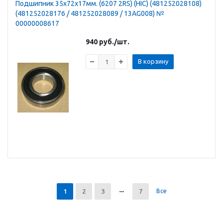
Подшипник 35х72х17мм. (6207 2RS) (HIC) (481252028108)
(481252028176 / 481252028089 / 13AG008) №
00000008617
940
руб.
/шт.
В корзину
1
2
3
7
Все