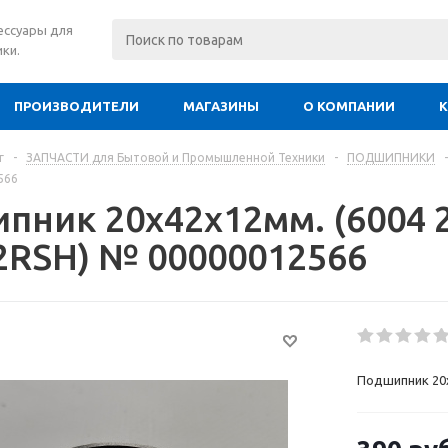
сессуары для
ки.
ПРОИЗВОДИТЕЛИ
МАГАЗИНЫ
О КОМПАНИИ
г
-
ЗАПЧАСТИ для Бытовой и Промышленной Техники
-
ПОДШИПНИКИ
-
566
пник 20х42х12мм. (6004 2
 2RSH) № 00000012566
Подшипник 20х4