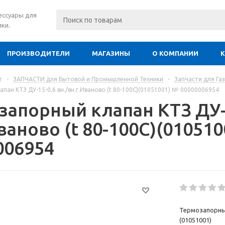
сессуары для
ки.
ПРОИЗВОДИТЕЛИ
МАГАЗИНЫ
О КОМПАНИИ
г
-
ЗАПЧАСТИ для Бытовой и Промышленной Техники
-
Запчасти для Га
пан КТЗ ДУ-15-0,6 вн./вн.г.Иваново (t 80-100C)(01051001) № 00000006954
запорный клапан КТЗ ДУ-1
ваново (t 80-100C)(01051
006954
Термозапорный 
(01051001)