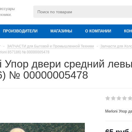
сессуары
ехники.
ПРОИЗВОДИТЕЛИ
МАГАЗИНЫ
О КОМПАНИИ
КОН
г
-
ЗАПЧАСТИ для Бытовой и Промышленной Техники
-
Запчасти для Хол
rloni 857186) № 00000005478
i Упор двери средний левы
6) № 00000005478
Merloni Упор д