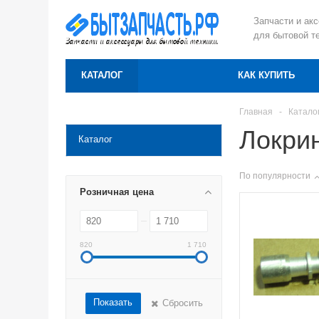
Запчасти и ак
для бытовой т
КАТАЛОГ
КАК КУПИТЬ
Главная
-
Катало
Локри
Каталог
По популярности
Розничная цена
820
1 710
Показать
Сбросить