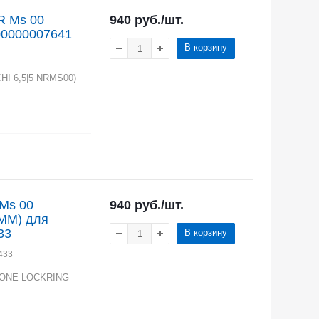
R Ms 00
940
руб.
/шт.
00000007641
В корзину
CHI 6,5|5 NRMS00)
 Ms 00
940
руб.
/шт.
MM) для
33
В корзину
433
ZIONE LOCKRING