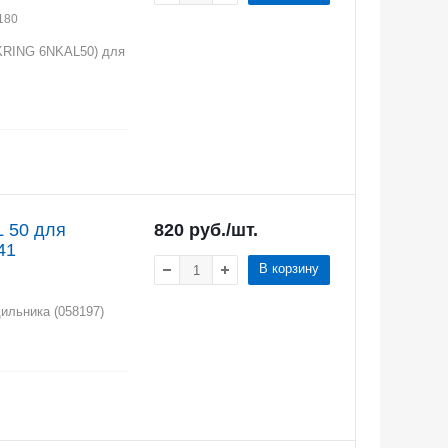
180
OKRING 6NKAL50) для
L 50 для
820
руб.
/шт.
41
В корзину
ильника (058197)