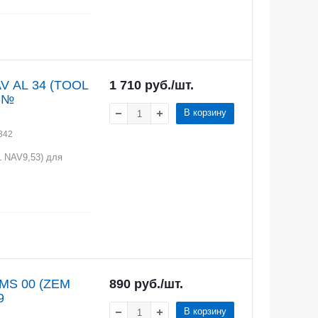
AV AL 34 (TOOL
1 710
руб.
/шт.
) №
В корзину
342
L NAV9,53) для
 MS 00 (ZEM
890
руб.
/шт.
9
В корзину