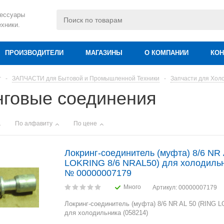
сессуары
ехники.
ПРОИЗВОДИТЕЛИ
МАГАЗИНЫ
О КОМПАНИИ
КОН
г
-
ЗАПЧАСТИ для Бытовой и Промышленной Техники
-
Запчасти для Хол
нговые соединения
По алфавиту
По цене
Локринг-соединитель (муфта) 8/6 NR
LOKRING 8/6 NRAL50) для холодильн
№ 00000007179
Много
Артикул
: 00000007179
Локринг-соединитель (муфта) 8/6 NR AL 50 (RING 
для холодильника (058214)