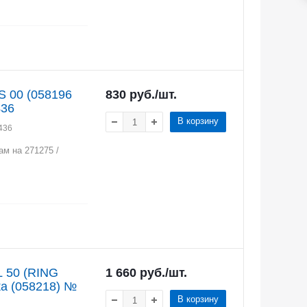
S 00 (058196
830
руб.
/шт.
436
В корзину
436
ам на 271275 /
L 50 (RING
1 660
руб.
/шт.
а (058218) №
В корзину