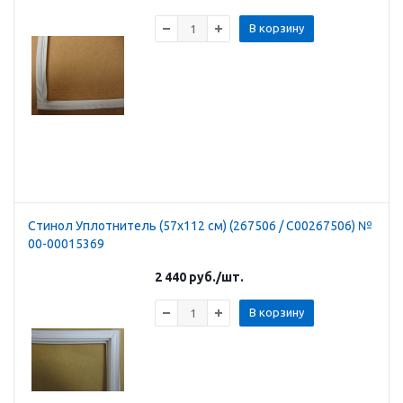
В корзину
Стинол Уплотнитель (57х112 см) (267506 / C00267506) №
00-00015369
2 440
руб.
/шт.
В корзину