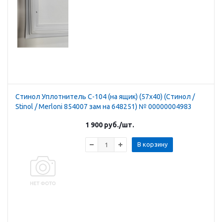
Стинол Уплотнитель С-104 (на ящик) (57х40) (Стинол /
Stinol / Merloni 854007 зам на 648251) № 00000004983
1 900
руб.
/шт.
В корзину