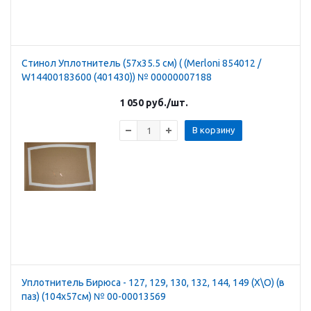
Стинол Уплотнитель (57х35.5 см) ( (Merloni 854012 /
W14400183600 (401430)) № 00000007188
1 050
руб.
/шт.
В корзину
Уплотнитель Бирюса - 127, 129, 130, 132, 144, 149 (Х\О) (в
паз) (104х57см) № 00-00013569