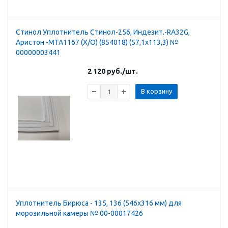
Стинол Уплотнитель Стинол-256, Индезит.-RA32G,
Аристон.-MTA1167 (Х/О) (854018) (57,1х113,3) №
00000003441
2 120
руб.
/шт.
В корзину
Уплотнитель Бирюса - 135, 136 (546х316 мм) для
морозильной камеры № 00-00017426