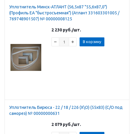
Уплотнитель Минск-АТЛАНТ (56,5х87 "55,6х87,0")
(Профиль ЕА "быстросъемная") (Атлант 331603301005 /
769748901507) № 00000008125
2 230
руб.
/шт.
В корзину
Уплотнитель Бирюса - 22 / 18 / 226 (Х\О) (55х83) (С/О под
саморез) № 00000000631
2 079
руб.
/шт.