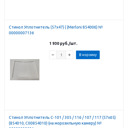
Стинол Уплотнитель (57х47) ( (Merloni 854006) №
00000007136
1 930
руб.
/шт.
В корзину
Стинол Уплотнитель С-101 / 305 / 116 / 107 / 117 (57х65)
(854010, C00854010) (на морозильную камеру) №