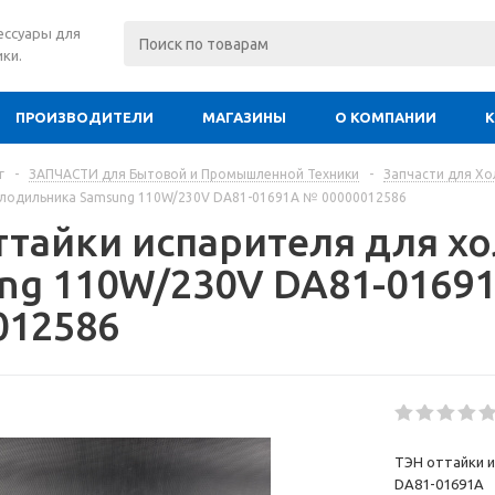
сессуары для
ки.
ПРОИЗВОДИТЕЛИ
МАГАЗИНЫ
О КОМПАНИИ
г
-
ЗАПЧАСТИ для Бытовой и Промышленной Техники
-
Запчасти для Х
олодильника Samsung 110W/230V DA81-01691A № 00000012586
ттайки испарителя для х
ng 110W/230V DA81-0169
012586
ТЭН оттайки и
DA81-01691A