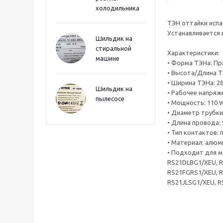
холодильника
ТЭН оттайки испа
Устанавливается в
Шильдик на
стиральной
Характеристики:
машине
• Форма ТЭНа: Пр
• Высота/Длина Т
• Ширина ТЭНа: 28
Шильдик на
• Рабочее напряже
пылесосе
• Мощность: 110 
• Диаметр трубки 
• Длина провода: 
• Тип контактов:
• Материал: алюм
• Подходит для м
RS21DLBG1/XEU, 
RS21FGRS1/XEU, R
RS21JLSG1/XEU, R