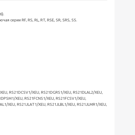
6).
я серии RF, RS, RL, RT, RSE, SR, SRS, SS.
/XEU, RS21DCSV1/XEU, RS21DGRS1/XEU, RS21DLAL2/XEU,
1DPSM1/XEU, RS21FCNS1/XEU, RS21FCSV1/XEU,
L1/XEU, RS21JLAT1/XEU, RS21JLBL1/XEU, RS21JLMR1/XEU,