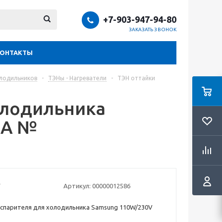
+7-903-947-94-80
ЗАКАЗАТЬ ЗВОНОК
КОНТАКТЫ
олодильников
-
ТЭНы - Нагреватели
-
ТЭН оттайки
олодильника
1A №
Артикул:
00000012586
спарителя для холодильника Samsung 110W/230V