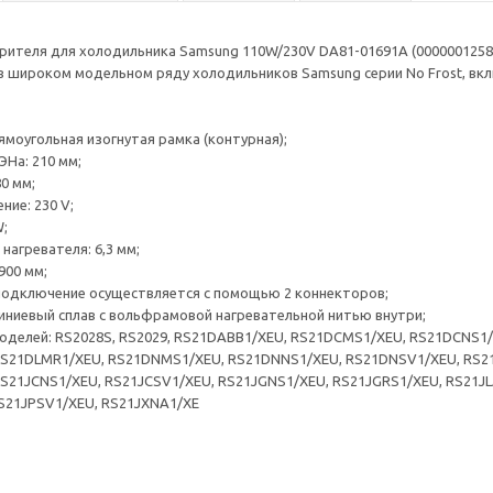
рителя для холодильника Samsung 110W/230V DA81-01691A (0000001258
 широком модельном ряду холодильников Samsung серии No Frost, включа
ямоугольная изогнутая рамка (контурная);
ЭНа: 210 мм;
0 мм;
ние: 230 V;
W;
нагревателя: 6,3 мм;
900 мм;
 подключение осуществляется с помощью 2 коннекторов;
иниевый сплав с вольфрамовой нагревательной нитью внутри;
оделей: RS2028S, RS2029, RS21DABB1/XEU, RS21DCMS1/XEU, RS21DCNS1
RS21DLMR1/XEU, RS21DNMS1/XEU, RS21DNNS1/XEU, RS21DNSV1/XEU, RS2
S21JCNS1/XEU, RS21JCSV1/XEU, RS21JGNS1/XEU, RS21JGRS1/XEU, RS21JLA
S21JPSV1/XEU, RS21JXNA1/XE