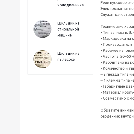
Реле пусковое эл
холодильника
Электромагнитное
Служит качествен
Шильдик на
Технические хара
стиральной
• Тип запчасти: Э
машине
• Маркировка на к
• Производитель: 
• Рабочее напряже
Шильдик на
• Частота: 50–60 H
пылесосе
• Рассчитано на к
• Количество и ти
– 2 гнезда типа 
– 1 клемма типа F
• Габаритные разм
• Материал корпус
• Совместимо с мо
Обратите внимани
сердечник внутри