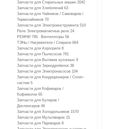
Запчасти для Стиральных машин
2042
Запчасти для Хлебопечей
63
Запчасти для Чайников / Самоваров /
Термочайников
70
Запчасти для Электроинструмента
510
Реле Электромагнитные реле
24
РЕМНИ
795
Вентиляторы
56
ТЭНы / Нагреватели / Спирали
664
Запчасти для Аэрогриля
8
Запчасти для Пылесосов
781
Запчасти для Вытяжек кухонных
9
Запчасти для Зернодробилок
38
Запчасти для Электронасосов
104
Запчасти для Кондиционеров / Сплит-
систем
5
Запчасти для Кофеварок /
Кофемолок
65
Запчасти для Кулеров /
Диспенсеров
46
Запчасти для Холодильников
1570
Запчасти для Мультиварок
15
Запчасти для Пароварок
8
Запчасти для Электрических и газовых