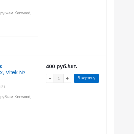
орубкам Kenwood,
к
400
руб.
/шт.
 Vitek №
В корзину
121
орубкам Kenwood,