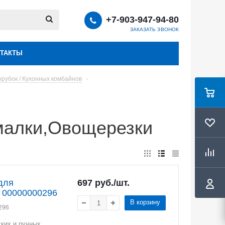
+7-903-947-94-80
ЗАКАЗАТЬ ЗВОНОК
ТАКТЫ
рубок / Кухонных комбайнов
-
малки,Овощерезки
для
697
руб.
/шт.
№ 00000000296
В корзину
296
ких и ручных