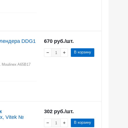
 блендера DDG1
670
руб.
/шт.
В корзину
 Moulinex A65B17
к
302
руб.
/шт.
 Vitek №
В корзину