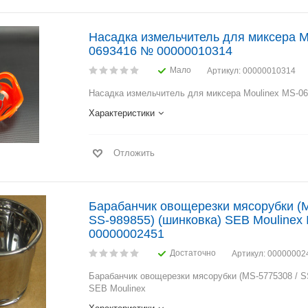
Hасадка измельчитель для миксера M
0693416 № 00000010314
Мало
Артикул
: 00000010314
Hасадка измельчитель для миксера Moulinex MS-0
Характеристики
Отложить
Барабанчик овощерезки мясорубки (M
SS-989855) (шинковка) SEB Moulinex
00000002451
Достаточно
Артикул
: 00000002
Барабанчик овощерезки мясорубки (MS-5775308 / SS
SEB Moulinex