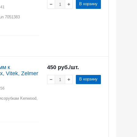
В корзину
141
un 7051383
мм к
450
руб.
/шт.
, Vitek, Zelmer
В корзину
056
мясорубкам Kenwood,