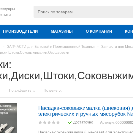
сессуары
ехники.
ПРОИЗВОДИТЕЛИ
МАГАЗИНЫ
О КОМПАНИИ
КОН
г
-
ЗАПЧАСТИ для Бытовой и Промышленной Техники
-
Запчасти для Мясо
Диски,Штоки,Соковыжималки,Овощерезки
ки:
ки,Диски,Штоки,Соковыжи
По алфавиту
По цене
Насадка-соковыжималка (шнековая) 
электрических и ручных мясорубок 
Достаточно
Артикул
: 00000000
Насадка-соковыжималка (шнековая) для электричес