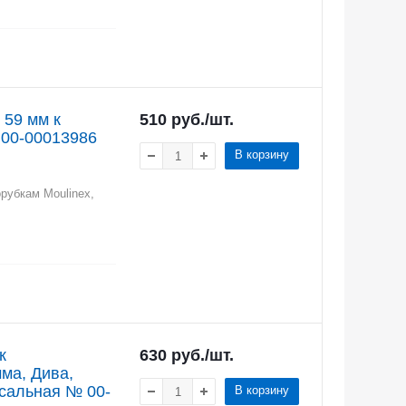
 59 мм к
510
руб.
/шт.
 00-00013986
В корзину
рубкам Moulinex,
к
630
руб.
/шт.
ма, Дива,
ная № 00-
В корзину