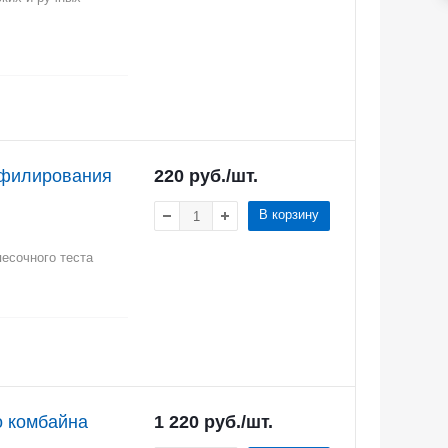
офилирования
220
руб.
/шт.
В корзину
есочного теста
о комбайна
1 220
руб.
/шт.