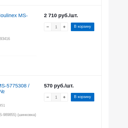
oulinex MS-
2 710
руб.
/шт.
В корзину
693416
S-5775308 /
570
руб.
/шт.
 №
В корзину
451
-989855) (шинковка)