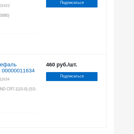
Подписаться
002422
0080)
Тефаль
460
руб.
/шт.
 00000011634
Подписаться
011634
D CRT-1115-0) (SS-