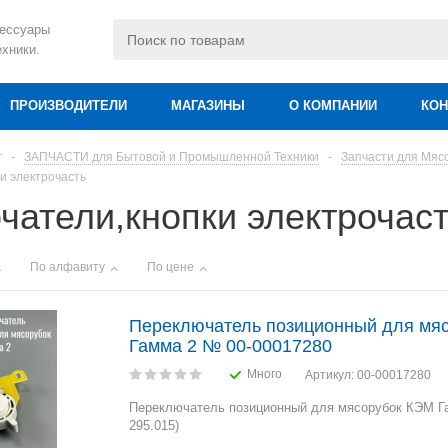
сессуары
ехники.
ПРОИЗВОДИТЕЛИ
МАГАЗИНЫ
О КОМПАНИИ
КОН
г
-
ЗАПЧАСТИ для Бытовой и Промышленной Техники
-
Запчасти для Мясо
и электрочасть
чатели,кнопки электрочас
По алфавиту
По цене
Переключатель позиционный для мя
Гамма 2 № 00-00017280
Много
Артикул
: 00-00017280
Переключатель позиционный для мясорубок КЭМ Г
295.015)