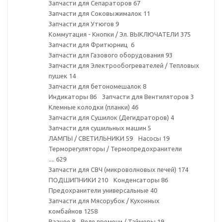
Запчасти для Сепараторов
67
Запчасти для Соковыжималок
11
Запчасти для Утюгов
9
Коммутация - Кнопки / Эл. ВЫКЛЮЧАТЕЛИ
375
Запчасти для Фритюрниц
6
Запчасти для Газового оборудования
93
Запчасти для Электрообогревателей / Тепловых
пушек
14
Запчасти для бетономешалок
8
Индикаторы
86
Запчасти для Вентиляторов
3
Клемные колодки (планки)
46
Запчасти для Сушилок (Дегидраторов)
4
Запчасти для сушильных машин
5
ЛАМПЫ / СВЕТИЛЬНИКИ
59
Насосы
19
Терморегуляторы / Термопредохранители
....
629
Запчасти для СВЧ (микроволновых печей)
174
ПОДШИПНИКИ
210
Конденсаторы
86
Предохранители универсальные
40
Запчасти для Мясорубок / Кухонных
комбайнов
1258
Разное
8
Реле времени / Таймеры
19