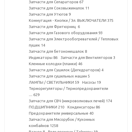
Запчасти для Сепараторов
67
Запчасти для Соковыжималок
11
Запчасти для Утюгов
9
Коммутация - Кнопки / Эл. ВЫКЛЮЧАТЕЛИ
375
Запчасти для Фритюрниц
6
Запчасти для Газового оборудования
93
Запчасти для Электрообогревателей / Тепловых
пушек
14
Запчасти для бетономешалок
8
Индикаторы
86
Запчасти для Вентиляторов
3
Клемные колодки (планки)
46
Запчасти для Сушилок (Дегидраторов)
4
Запчасти для сушильных машин
5
ЛАМПЫ / СВЕТИЛЬНИКИ
59
Насосы
19
Терморегуляторы / Термопредохранители
....
629
Запчасти для СВЧ (микроволновых печей)
174
ПОДШИПНИКИ
210
Конденсаторы
86
Предохранители универсальные
40
Запчасти для Мясорубок / Кухонных
комбайнов
1258
Разное
8
Реле времени / Таймеры
19