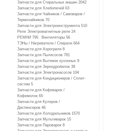
Запчасти для Стиральных машин
2042
Запчасти для Хлебопечей
63
Запчасти для Чайников / Самоваров /
Термочайников
70
Запчасти для Электроинструмента
510
Реле Электромагнитные реле
24
РЕМНИ
795
Вентиляторы
56
ТЭНы / Нагреватели / Спирали
664
Запчасти для Аэрогриля
8
Запчасти для Пылесосов
781
Запчасти для Вытяжек кухонных
9
Запчасти для Зернодробилок
38
Запчасти для Электронасосов
104
Запчасти для Кондиционеров / Сплит-
систем
5
Запчасти для Кофеварок /
Кофемолок
65
Запчасти для Кулеров /
Диспенсеров
46
Запчасти для Холодильников
1570
Запчасти для Мультиварок
15
Запчасти для Пароварок
8
Запчасти для Электрических и газовых