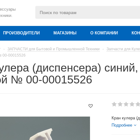
сессуары
ехники.
ПРОИЗВОДИТЕЛИ
МАГАЗИНЫ
О КОМПАНИИ
КОН
г
-
ЗАПЧАСТИ для Бытовой и Промышленной Техники
-
Запчасти для Куле
№ 00-00015526
улера (диспенсера) синий,
ой № 00-00015526
Кран кулера (
Подробнее