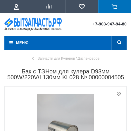
+7-903-947-94-80
МЕНЮ
Запчасти для Кулеров / Диспенсеров
Бак с ТЭНом для кулера D93мм
500W/220V/L130мм KL028 № 00000004505