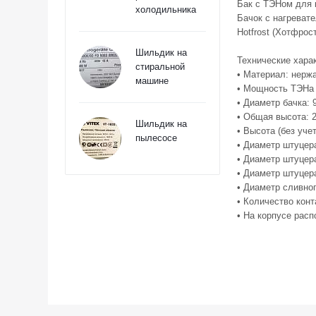
Бак с ТЭНом для 
холодильника
Бачок с нагреват
Hotfrost (Хотфрост
Шильдик на
Технические хара
стиральной
• Материал: нерж
машине
• Мощность ТЭНа (
• Диаметр бачка: 
• Общая высота: 
Шильдик на
• Высота (без уче
пылесосе
• Диаметр штуцер
• Диаметр штуцер
• Диаметр штуцер
• Диаметр сливно
• Количество конт
• На корпусе рас