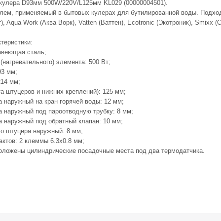
кулера D93мм 500W/220V/L125мм KL029 (00000004501).
елем, применяемый в бытовых кулерах для бутилированной воды. Подход
), Aqua Work (Аква Ворк), Vatten (Ваттен), Ecotronic (Экотроник), Smixx (
ктеристики:
авеющая сталь;
нагревательного) элемента: 500 Вт;
93 мм;
214 мм;
та штуцеров и нижних креплений): 125 мм;
а наружный на кран горячей воды: 12 мм;
а наружный под пароотводную трубку: 8 мм;
а наружный под обратный клапан: 10 мм;
го штуцера наружный: 8 мм;
актов: 2 клеммы 6.3х0.8 мм;
положены цилиндрические посадочные места под два термодатчика.