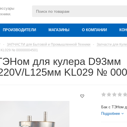
сессуары
ехники.
ПРОИЗВОДИТЕЛИ
МАГАЗИНЫ
О КОМПАНИИ
КОН
г
-
ЗАПЧАСТИ для Бытовой и Промышленной Техники
-
Запчасти для Куле
 KL029 № 00000004501
 ТЭНом для кулера D93мм
220V/L125мм KL029 № 00
Бак с ТЭНом 
Подробнее