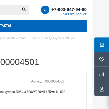
+7-903-947-94-80
ЗАКАЗАТЬ ЗВОНОК
ТАКТЫ
ров / Диспенсеров
-
Бак с ТЭНом для кулера D93мм
000004501
Артикул:
00000004501
для кулера D93мм 500W/220V/L125мм KL029