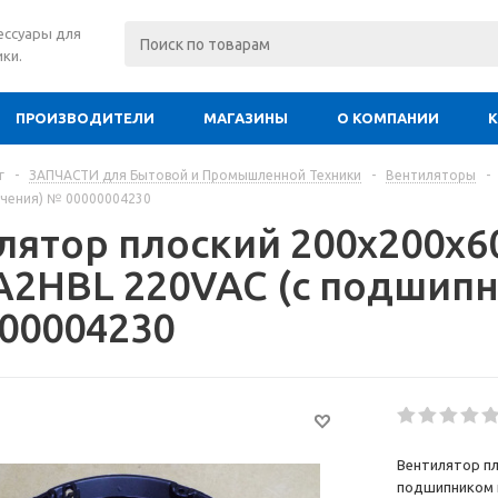
сессуары для
ки.
ПРОИЗВОДИТЕЛИ
МАГАЗИНЫ
О КОМПАНИИ
г
-
ЗАПЧАСТИ для Бытовой и Промышленной Техники
-
Вентиляторы
-
ачения) № 00000004230
лятор плоский 200х200х6
A2HBL 220VAC (с подшипн
00004230
Вентилятор пл
подшипником 