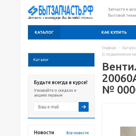
Запчасти и ак
бытовой техни
КАТАЛОГ
КАК КУПИТЬ
Главная
-
Катало
(с подшипником к
Каталог
Венти
20060
Будьте всегда в курсе!
№ 000
Узнавайте о скидках и
акциях первым
Новости
Все новости