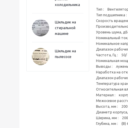
холодильника
Тип : Вентилятор
Тип подшипника :
Скорость вращения
Шильдик на
Производительност
стиральной
Уровень шума, дБ
машине
Номинальный ток, 
Номинальное напр
Диапазон рабочег
Шильдик на
Частота, Гц : 50/
пылесосе
Номинальная мощн
Выводы : лужен
Наработка на отка
Диапазон рабочих
Температура хран
Относительная в
Материал : корпу
Межосевое рассто
Высота, мм : 200
Диаметр корпуса,
Ширина, мм : 200
Глубина, мм : (B) 