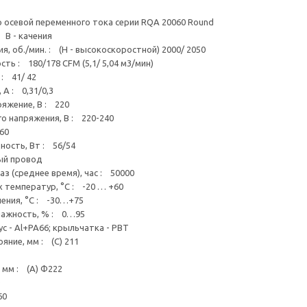
 осевой переменного тока серии RQA 20060 Round
 B - качения
, об./мин. : (H - высокоскоростной) 2000/ 2050
ь : 180/178 CFM (5,1/ 5,04 м3/мин)
 : 41/ 42
А : 0,31/0,3
яжение, В : 220
о напряжения, В : 220-240
 60
ость, Вт : 56/54
ый провод
з (среднее время), час : 50000
 температур, °C : -20 … +60
ения, °C : -30…+75
лажность, % : 0…95
с - Al+PA66; крыльчатка - PBT
яние, мм : (C) 211
 мм : (A) Ф222
60