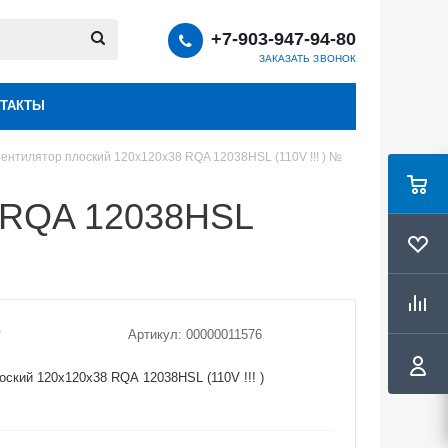
+7-903-947-94-80
ЗАКАЗАТЬ ЗВОНОК
ТАКТЫ
ентилятор плоский 120х120х38 RQA 12038HSL (110V !!! ) №
8 RQA 12038HSL
Артикул:
00000011576
оский 120х120х38 RQA 12038HSL (110V !!! )