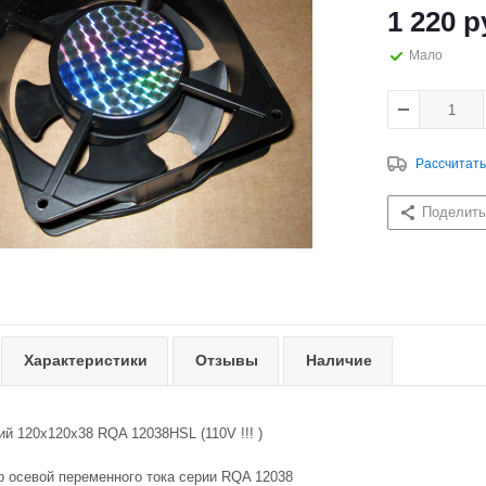
1 220
р
Мало
Рассчитать
Поделить
Характеристики
Отзывы
Наличие
й 120х120х38 RQA 12038HSL (110V !!! )
 осевой переменного тока серии RQA 12038