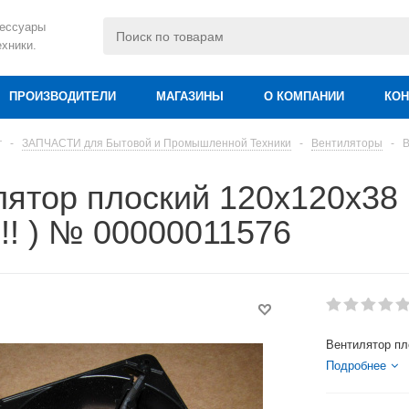
сессуары
ехники.
ПРОИЗВОДИТЕЛИ
МАГАЗИНЫ
О КОМПАНИИ
КОН
г
-
ЗАПЧАСТИ для Бытовой и Промышленной Техники
-
Вентиляторы
-
В
лятор плоский 120х120х3
!!! ) № 00000011576
Вентилятор пл
Подробнее