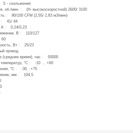
 S - скольжения
, об./мин. : (H- высокоскоростной) 2600/ 3100
ть : 90/100 CFM (2,55/ 2,83 м3/мин)
 : 41/ 44
 А : 0,24/0,23
яжение, В : 110/127
 60
ность, Вт : 25/23
ый провод
з (среднее время), час : 50000
 температур, °C : -10 … +60
ения, °C : -30…+75
яние, мм : 104,5
0
0
8