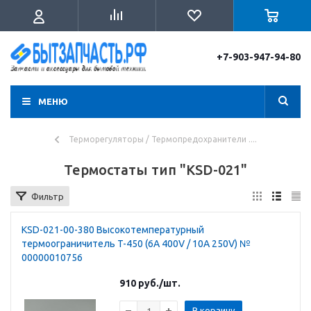
+7-903-947-94-80
МЕНЮ
Терморегуляторы / Термопредохранители ....
Термостаты тип "KSD-021"
Фильтр
KSD-021-00-380 Высокотемпературный
термоограничитель T-450 (6A 400V / 10A 250V) №
00000010756
910
руб.
/шт.
В корзину