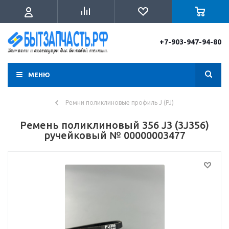
+7-903-947-94-80
МЕНЮ
Ремни поликлиновые профиль J (PJ)
Ремень поликлиновый 356 J3 (3J356)
ручейковый № 00000003477