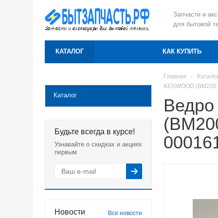
Запчасти и ак
для бытовой т
КАТАЛОГ
КАК КУПИТЬ
Главная
-
Катало
KENWOOD (BM200 /
Каталог
Ведро
(BM200
Будьте всегда в курсе!
00016
Узнавайте о скидках и акциях
первым
Новости
Все новости