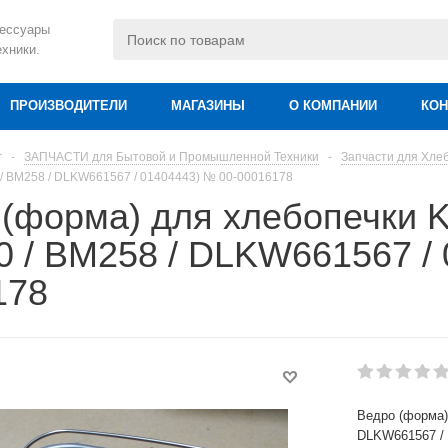
сессуары
ехники.
ПРОИЗВОДИТЕЛИ
МАГАЗИНЫ
О КОМПАНИИ
КОН
г
-
ЗАПЧАСТИ для Бытовой и Промышленной Техники
-
Запчасти для Хле
 BM258 / DLKW661567 / 01404443) № 00-00016178
 (форма) для хлебопечк
 / BM258 / DLKW661567 / 
178
Ведро (форма
DLKW661567 / 