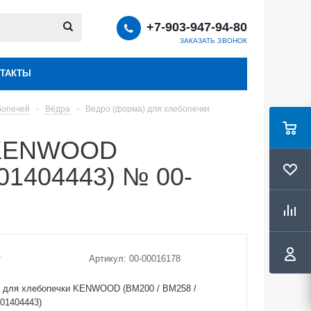
+7-903-947-94-80
ЗАКАЗАТЬ ЗВОНОК
ТАКТЫ
бопечей
-
Вёдра
-
Ведро (форма) для хлебопечки
и KENWOOD
01404443) № 00-
Артикул:
00-00016178
) для хлебопечки KENWOOD (BM200 / BM258 /
01404443)