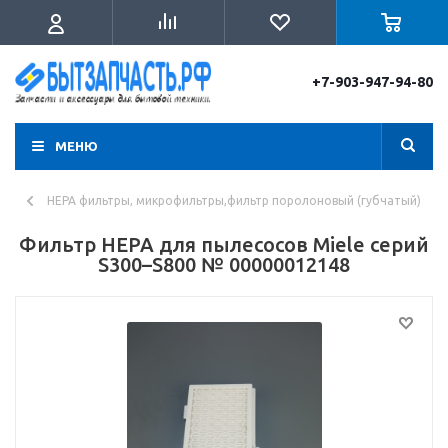
+7-903-947-94-80
МЕНЮ
HEPA фильтры, микрофильтры,фильтр поролоновый (губчатый)
Фильтр HEPA для пылесосов Miele серий
S300–S800 № 00000012148