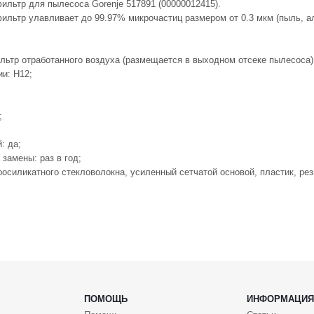
льтр для пылесоса Gorenje 517891 (00000012415).
льтр улавливает до 99.97% микрочастиц размером от 0.3 мкм (пыль, ал
ильтр отработанного воздуха (размещается в выходном отсеке пылесоса)
и: H12;
;
: да;
 замены: раз в год;
росиликатного стекловолокна, усиленный сетчатой основой, пластик, рез
ПОМОЩЬ
ИНФОРМАЦИЯ