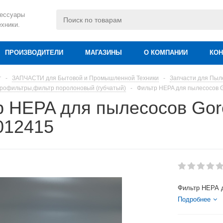
сессуары
ехники.
ПРОИЗВОДИТЕЛИ
МАГАЗИНЫ
О КОМПАНИИ
КОН
г
-
ЗАПЧАСТИ для Бытовой и Промышленной Техники
-
Запчасти для Пыл
рофильтры,фильтр поролоновый (губчатый)
-
Фильтр HEPA для пылесосов 
р HEPA для пылесосов Gor
012415
Фильтр HEPA д
Подробнее