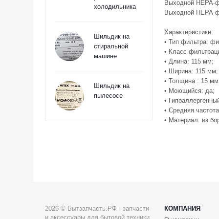
Выходной HEPA-фи
холодильника
Выходной HEPA-фи
Характеристики:
Шильдик на
• Тип фильтра: ф
стиральной
• Класс фильтраци
машине
• Длина: 115 мм;
• Ширина: 115 мм;
• Толщина : 15 мм
Шильдик на
• Моющийся: да;
пылесосе
• Гипоаллергенный
• Средняя частота
• Материал: из бо
2026 © Бытзапчасть.РФ - запчасти
КОМПАНИЯ
и аксессуары для бытовой техники.