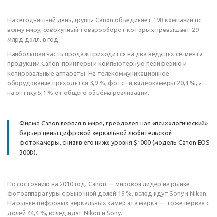
На сегодняшний день, группа Canon объединяет 198 компаний по
всему миру, совокупный товарооборот которых превышает 29
млрд долл. в год.
Наибольшая часть продаж приходится на два ведущих сегмента
продукции Canon: принтеры и компьютерную периферию и
копировальные аппараты. На телекоммуникационное
оборудование приходится 3,9 %, фото- и видеокамеры 20,4 %, а
на оптику 5,1 % от общего объёма реализации.
Фирма Canon первая в мире, преодолевшая «психологический»
барьер цены цифровой зеркальной любительской
фотокамеры, снизив его ниже уровня $1000 (модель Canon EOS
300D).
По состоянию на 2010 год, Canon — мировой лидер на рынке
фотоаппаратуры c рыночной долей 19 %, вслед идут Sony и Nikon.
На рынке цифровых зеркальных камер эта марка — тоже первая с
долей 44,4 %, вслед идут Nikon и Sony.