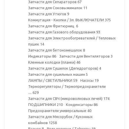
Запчасти для Сепараторов
67
Запчасти для Соковыжималок
11
Запчасти для Утюгов
9
Коммутация - Кнопки / Эл. ВЫКЛЮЧАТЕЛИ
375
Запчасти для Фритюрниц
6
Запчасти для Газового оборудования
93
Запчасти для Электрообогревателей / Тепловых
пушек
14
Запчасти для бетономешалок
8
Индикаторы
86
Запчасти для Вентиляторов
3
Клемные колодки (планки)
46
Запчасти для Сушилок (Дегидраторов)
4
Запчасти для сушильных машин
5
ЛАМПЫ / СВЕТИЛЬНИКИ
59
Насосы
19
Терморегуляторы / Термопредохранители
....
629
Запчасти для СВЧ (микроволновых печей)
174
ПОДШИПНИКИ
210
Конденсаторы
86
Предохранители универсальные
40
Запчасти для Мясорубок / Кухонных
комбайнов
1258
Разное
8
Реле времени / Таймеры
19