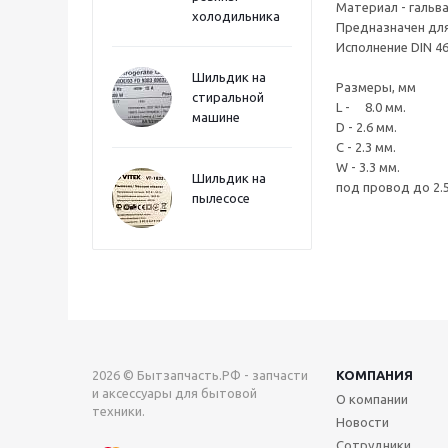
Материал - гальв
холодильника
Предназначен для
Исполнение DIN 4
Шильдик на
Размеры, мм
стиральной
L - 8.0 мм.
машине
D - 2.6 мм.
C - 2.3 мм.
W - 3.3 мм.
Шильдик на
под провод до 
пылесосе
2026 © Бытзапчасть.РФ - запчасти
КОМПАНИЯ
и аксессуары для бытовой
О компании
техники.
Новости
Сотрудники