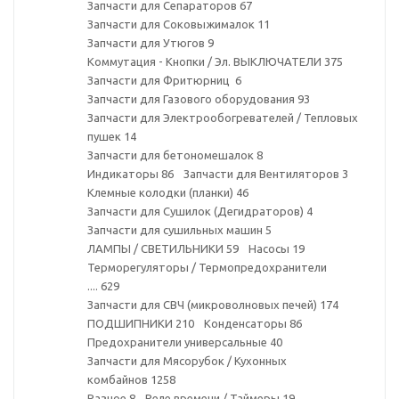
Запчасти для Сепараторов
67
Запчасти для Соковыжималок
11
Запчасти для Утюгов
9
Коммутация - Кнопки / Эл. ВЫКЛЮЧАТЕЛИ
375
Запчасти для Фритюрниц
6
Запчасти для Газового оборудования
93
Запчасти для Электрообогревателей / Тепловых
пушек
14
Запчасти для бетономешалок
8
Индикаторы
86
Запчасти для Вентиляторов
3
Клемные колодки (планки)
46
Запчасти для Сушилок (Дегидраторов)
4
Запчасти для сушильных машин
5
ЛАМПЫ / СВЕТИЛЬНИКИ
59
Насосы
19
Терморегуляторы / Термопредохранители
....
629
Запчасти для СВЧ (микроволновых печей)
174
ПОДШИПНИКИ
210
Конденсаторы
86
Предохранители универсальные
40
Запчасти для Мясорубок / Кухонных
комбайнов
1258
Разное
8
Реле времени / Таймеры
19