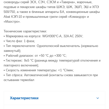
сковороды серий ЭСК, СЭЧ, СЭСМ и «Таверна», жарочные,
подовые и пекарские шкафы типов ШЖЭ, ШЖ, ЭШП, ЭШ и ХПЭ
500/750, а также в блинные аппараты БА, конвекционные шкафы
Abat КЭП-10 и промышленные грили серий «Командор» и
«Маэстро».
Технические характеристики:
• Маркировка на корпусе: WGH300°C-A, 32A AC 250V;
• Число фаз: 1 фаза;
• Тип переключателя: Однополюсной выключатель (нормально
замкнутый);
• Рабочий диапазон: от +50 °C до +300 °C;
• Гистерезис: 9±5 °C (разница между температурой отключения и
повторного включения);
• Скорость изменения температуры: <1 °C/мин;
• Тип сброса: Автоматический (контакты снова замыкаются при
остывании термобал
Характеристики