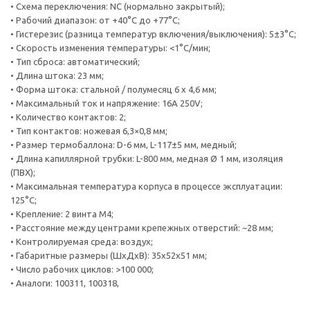
• Схема переключения: NC (нормально закрытый);
• Рабочий диапазон: от +40°С до +77°С;
• Гистерезис (разница температур включения/выключения): 5±3°C;
• Скорость изменения температуры: <1°C/мин;
• Тип сброса: автоматический;
• Длина штока: 23 мм;
• Форма штока: стальной / полумесяц 6 х 4,6 мм;
• Максимальный ток и напряжение: 16A 250V;
• Количество контактов: 2;
• Тип контактов: ножевая 6,3×0,8 мм;
• Размер термобаллона: D-6 мм, L-117±5 мм, медный;
• Длина капиллярной трубки: L-800 мм, медная Ø 1 мм, изоляция
(ПВХ);
• Максимальная температура корпуса в процессе эксплуатации:
125°C;
• Крепление: 2 винта М4;
• Расстояние между центрами крепежных отверстий: ~28 мм;
• Контролируемая среда: воздух;
• Габаритные размеры (ШхДхВ): 35х52х51 мм;
• Число рабочих циклов: >100 000;
• Аналоги: 100311, 100318,