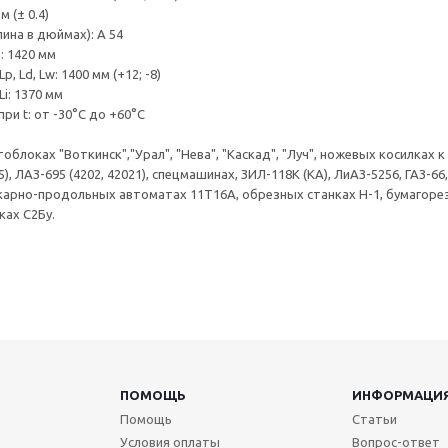
 (± 0.4)
ина в дюймах): A 54
: 1420 мм
p, Ld, Lw: 1400 мм (+12; -8)
Li: 1370 мм
ри t: от -30°C до +60°C
облоках "Воткинск","Урал", "Нева", "Каскад", "Луч", ножевых косилках
5), ЛАЗ-695 (4202, 42021), спецмашинах, ЗИЛ-118К (КА), ЛиАЗ-5256, ГАЗ-
карно-продольных автоматах 11Т16А, обрезных станках Н-1, бумагор
ках С2Бу.
ПОМОЩЬ
ИНФОРМАЦИ
Помощь
Статьи
Условия оплаты
Вопрос-ответ