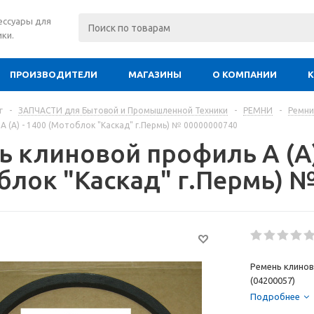
сессуары для
ки.
ПРОИЗВОДИТЕЛИ
МАГАЗИНЫ
О КОМПАНИИ
г
-
ЗАПЧАСТИ для Бытовой и Промышленной Техники
-
РЕМНИ
-
Ремни
A (А) - 1400 (Мотоблок "Каскад" г.Пермь) № 00000000740
ь клиновой профиль A (А)
блок "Каскад" г.Пермь) 
Ремень клинов
(04200057)
Подробнее