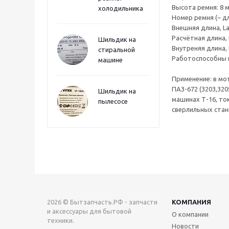
Высота ремня: 8 мм
холодильника
Номер ремня (~ дл
Внешняя длина, La
Расчётная длина, L
Шильдик на
Внутреняя длина, 
стиральной
Работоспособны п
машине
Применение: в мот
ПАЗ-672 (3203,320
Шильдик на
машинах Т-16, то
пылесосе
сверлильных стан
2026 © Бытзапчасть.РФ - запчасти
КОМПАНИЯ
и аксессуары для бытовой
О компании
техники.
Новости