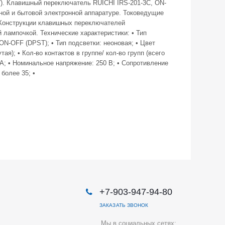
). Клавишный переключатель RUICHI IRS-201-3C, ON-
ной и бытовой электронной аппаратуре. Токоведущие
. Конструкции клавишных переключателей
лампочкой. Технические характеристики: • Тип
N-OFF (DPST); • Тип подсветки: неоновая; • Цвет
я); • Кол-во контактов в группе/ кол-во групп (всего
5 А; • Номинальное напряжение: 250 В; • Сопротивление
более 35; •
+7-903-947-94-80
ЗАКАЗАТЬ ЗВОНОК
Мы в социальных сетях: