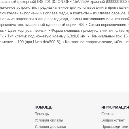
авишный (рокерный) IRS-201-3C ON-OFF 15A/250V красный (00000010027
ационное устройство, предназначенное для использования в промышлен
ключателей выполнены из сплава меди, а контакты – из сплава серебра
наличие подсветки в лице светодиода, лампы накаливания или неоновой 
ереключатель клавишный сдвоенный серии IRS; • Схема переключения: O
 • Цвет корпуса: черный; • Форма клавиши: прямоугольник тип C (вогнута
(4P); • Тип клемм: под ножевую клемму 6,3x0,8 мм; • Номинальный ток: 1
 менее 100 (при Uисп.dc=500 В); • Контактное сопротивление, мОм: не 
ПОМОЩЬ
ИНФОРМАЦИЯ
Помощь
Статьи
Условия оплаты
Вопрос-ответ
Условия доставки
Производители