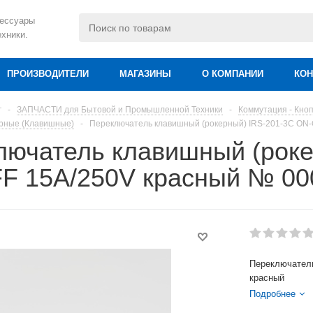
сессуары
ехники.
ПРОИЗВОДИТЕЛИ
МАГАЗИНЫ
О КОМПАНИИ
КОН
г
-
ЗАПЧАСТИ для Бытовой и Промышленной Техники
-
Коммутация - Кно
ерные (Клавишные)
-
Переключатель клавишный (рокерный) IRS-201-3C ON
лючатель клавишный (роке
F 15A/250V красный № 00
Переключатель
красный
Подробнее