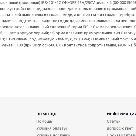
авишный (рокерный) IRS-201-2C ON-OFF 15A/250V зеленый (00-00015069
нное устройство, предназначенное для использования в промышленно
ключателей выполнены из сплава меди, а контакты – из сплава серебр
наличие подсветки в лице светодиода, лампы накаливания или неоновой
ереключатель клавишный сдвоенный серии IRS; • Схема переключения: ON
 • Цвет корпуса: черный; • Форма клавиши: прямоугольник тип C (вогнута
(4P); • Тип клемм: под ножевую клемму 6,3x0,8 мм; • Номинальный ток: 15
 менее 100 (при Uисп.dc=500 В); • Контактное сопротивление, мОм: не бо
ПОМОЩЬ
ИНФОРМАЦИ
Помощь
Статьи
Условия оплаты
Вопрос-ответ
Условия доставки
Производител