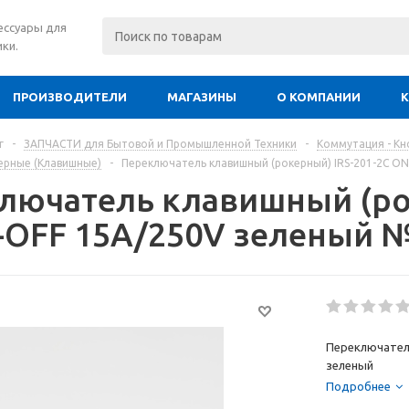
сессуары для
ки.
ПРОИЗВОДИТЕЛИ
МАГАЗИНЫ
О КОМПАНИИ
г
-
ЗАПЧАСТИ для Бытовой и Промышленной Техники
-
Коммутация - К
ерные (Клавишные)
-
Переключатель клавишный (рокерный) IRS-201-2C O
лючатель клавишный (рок
-OFF 15A/250V зеленый №
Переключатель
зеленый
Подробнее