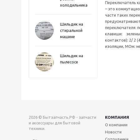
Переключатель кл
холодильника
– это коммутацио
части таких пере
предусматривают 
Шильдик на
переключателя: п
стиральной
клавиши: зеленый;
машине
контактов): 2/ 2 
изоляции, МОм: не
Шильдик на
пылесосе
2026 © Бытзапчасть.РФ - запчасти
КОМПАНИЯ
и аксессуары для бытовой
О компании
техники.
Новости
Сотрудники