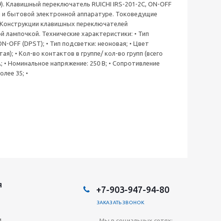
). Клавишный переключатель RUICHI IRS-201-2C, ON-OFF
й и бытовой электронной аппаратуре. Токоведущие
а. Конструкции клавишных переключателей
 лампочкой. Технические характеристики: • Тип
-OFF (DPST); • Тип подсветки: неоновая; • Цвет
я); • Кол-во контактов в группе/ кол-во групп (всего
 А; • Номинальное напряжение: 250 В; • Сопротивление
лее 35; •
Я
+7-903-947-94-80
ЗАКАЗАТЬ ЗВОНОК
и
Мы в социальных сетях: