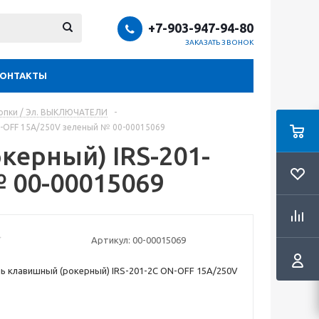
+7-903-947-94-80
ЗАКАЗАТЬ ЗВОНОК
КОНТАКТЫ
нопки / Эл. ВЫКЛЮЧАТЕЛИ
-
N-OFF 15A/250V зеленый № 00-00015069
ерный) IRS-201-
 00-00015069
Артикул:
00-00015069
 клавишный (рокерный) IRS-201-2C ON-OFF 15A/250V