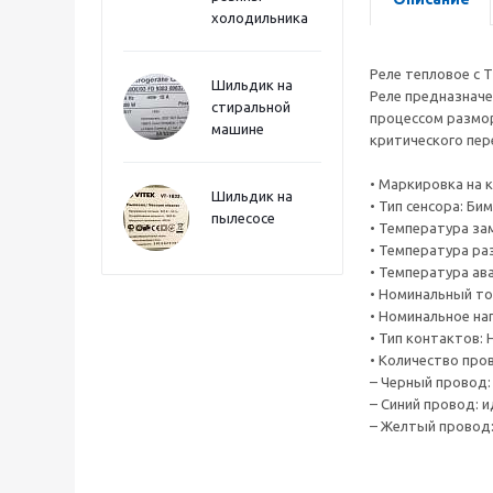
холодильника
Реле тепловое с 
Шильдик на
Реле предназначен
стиральной
процессом размор
машине
критического пер
• Маркировка на к
Шильдик на
• Тип сенсора: Б
пылесосе
• Температура за
• Температура ра
• Температура ав
• Номинальный ток
• Номинальное нап
• Тип контактов:
• Количество про
– Черный провод:
– Синий провод: и
– Желтый провод: