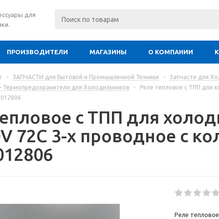
сессуары для
ки.
ПРОИЗВОДИТЕЛИ
МАГАЗИНЫ
О КОМПАНИИ
г
-
ЗАПЧАСТИ для Бытовой и Промышленной Техники
-
Запчасти для Х
- Термопредохранители для Холодильников
-
Реле тепловое с ТПП для х
0012806
тепловое с ТПП для холод
0V 72C 3-х проводное с к
012806
Реле тепловое