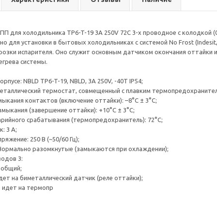
ТПП для холодильника TP6-T-19 3A 250V 72C 3-х проводное с колодкой (
о для установки в бытовых холодильниках с системой No Frost (Indesit, 
озки испарителя. Оно служит основным датчиком окончания оттайки 
егрева системы.
орпусе: NBLD TP6-T-19, NBLD, 3A 250V, -40T IP54;
иметаллический термостат, совмещенный с плавким термопредохраните
мыкания контактов (включение оттайки): –8°C ± 3°C;
змыкания (завершение оттайки): +10°C ± 3°C;
арийного срабатывания (термопредохранитель): 72°C;
: 3 А;
ряжение: 250 В (~50/60 Гц);
 Нормально разомкнутые (замыкаются при охлаждении);
водов 3:
 общий;
дет на биметаллический датчик (реле оттайки);
 идет на термопр