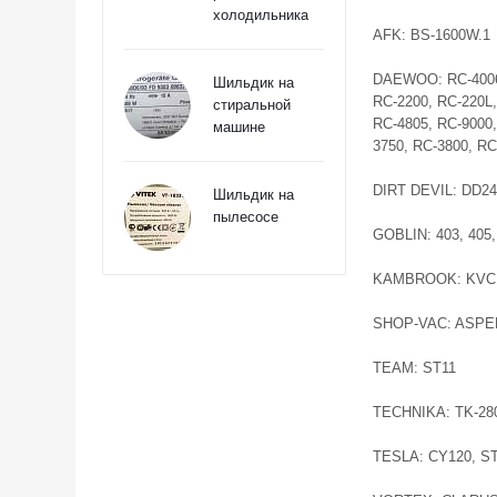
холодильника
AFK: BS-1600W.1
DAEWOO: RC-4006,
Шильдик на
RC-2200, RC-220L
стиральной
RC-4805, RC-9000
машине
3750, RC-3800, R
DIRT DEVIL: DD2
Шильдик на
пылесосе
GOBLIN: 403, 405
KAMBROOK: KVC1
SHOP-VAC: ASPE
TEAM: ST11
TECHNIKA: TK-28
TESLA: CY120, S