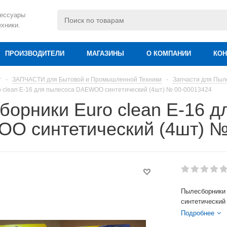
сессуары
ехники.
ПРОИЗВОДИТЕЛИ
МАГАЗИНЫ
О КОМПАНИИ
КОН
г
-
ЗАПЧАСТИ для Бытовой и Промышленной Техники
-
Запчасти для Пыл
 clean E-16 для пылесоса DAEWOO cинтетический (4шт) № 00-00013424
орники Euro clean E-16 д
O cинтетический (4шт) №
Пылесборники
cинтетический 
Подробнее