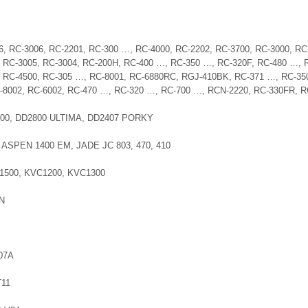
 RC-3006, RC-2201, RC-300 …, RC-4000, RC-2202, RC-3700, RC-3000, RC
, RC-3005, RC-3004, RC-200H, RC-400 …, RC-350 …, RC-320F, RC-480 …, 
, RC-4500, RC-305 …, RC-8001, RC-6880RC, RGJ-410BK, RC-371 …, RC-350
C-8002, RC-6002, RC-470 …, RC-320 …, RC-700 …, RCN-2220, RC-330FR, R
400, DD2800 ULTIMA, DD2407 PORKY
, ASPEN 1400 EM, JADE JC 803, 470, 410
500, KVC1200, KVC1300
N
07A
T11