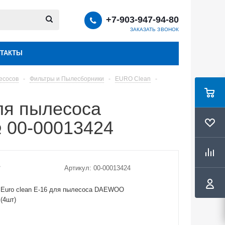
+7-903-947-94-80
ЗАКАЗАТЬ ЗВОНОК
ТАКТЫ
есосов
-
Фильтры и Пылесборники
-
EURO Clean
-
ля пылесоса
 00-00013424
Артикул:
00-00013424
 Euro clean E-16 для пылесоса DAEWOO
(4шт)