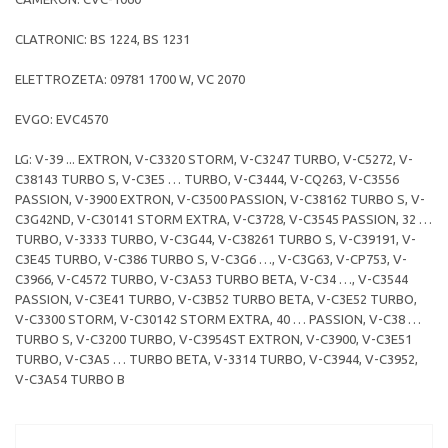
CLATRONIC: BS 1224, BS 1231
ELETTROZETA: 09781 1700 W, VC 2070
EVGO: EVC4570
LG: V-39 ... EXTRON, V-C3320 STORM, V-C3247 TURBO, V-C5272, V-
C38143 TURBO S, V-C3E5 … TURBO, V-C3444, V-CQ263, V-C3556
PASSION, V-3900 EXTRON, V-C3500 PASSION, V-C38162 TURBO S, V-
C3G42ND, V-C30141 STORM EXTRA, V-C3728, V-C3545 PASSION, 32 …
TURBO, V-3333 TURBO, V-C3G44, V-C38261 TURBO S, V-C39191, V-
C3E45 TURBO, V-C386 TURBO S, V-C3G6 …, V-C3G63, V-CP753, V-
C3966, V-C4572 TURBO, V-C3A53 TURBO BETA, V-C34 …, V-C3544
PASSION, V-C3E41 TURBO, V-C3B52 TURBO BETA, V-C3E52 TURBO,
V-C3300 STORM, V-C30142 STORM EXTRA, 40 … PASSION, V-C38 …
TURBO S, V-C3200 TURBO, V-C3954ST EXTRON, V-C3900, V-C3E51
TURBO, V-C3A5 … TURBO BETA, V-3314 TURBO, V-C3944, V-C3952,
V-C3A54 TURBO B