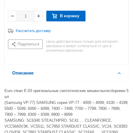
В корзину
Рассчитать доставку
Цена действительна только для интернет-
Поделиться
магазина и может отличаться от цен в
розничных магазинах
Описание
Euro clean E-03 оригинальные синтетические мешки-пылесборники 5
шт.
(Samsung VP-77) SAMSUNG серия VP-77 : 4000 – 4099; 4100 – 4199;
5500 – 5599; 6000 – 6099; 7400 – 7499; 7700 – 7799; 7800 – 7899;
7900 – 7999; 8300 – 8399; 8900 – 8999
SAMSUNG: SC6340 STEALTHPRO, SC41 … CLEANFORCE,
VCC5660V3K, VC5511, SC7850 STARDUST CLASSIC, VC24, SC8383
CLOVER, SC7882 STARDUST CLASSIC, SC21F60 …, VCC6360