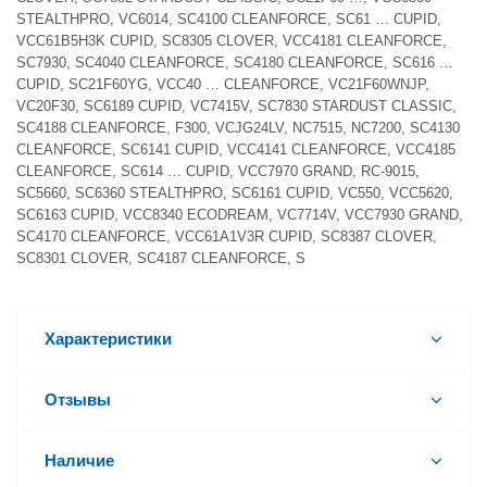
STEALTHPRO, VC6014, SC4100 CLEANFORCE, SC61 … CUPID,
VCC61B5H3K CUPID, SC8305 CLOVER, VCC4181 CLEANFORCE,
SC7930, SC4040 CLEANFORCE, SC4180 CLEANFORCE, SC616 …
CUPID, SC21F60YG, VCC40 … CLEANFORCE, VC21F60WNJP,
VC20F30, SC6189 CUPID, VC7415V, SC7830 STARDUST CLASSIC,
SC4188 CLEANFORCE, F300, VCJG24LV, NC7515, NC7200, SC4130
CLEANFORCE, SC6141 CUPID, VCC4141 CLEANFORCE, VCC4185
CLEANFORCE, SC614 … CUPID, VCC7970 GRAND, RC-9015,
SC5660, SC6360 STEALTHPRO, SC6161 CUPID, VC550, VCC5620,
SC6163 CUPID, VCC8340 ECODREAM, VC7714V, VCC7930 GRAND,
SC4170 CLEANFORCE, VCC61A1V3R CUPID, SC8387 CLOVER,
SC8301 CLOVER, SC4187 CLEANFORCE, S
Характеристики
Отзывы
Наличие