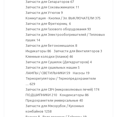
Запчасти для Сепараторов
67
Запчасти для Соковыжималок
11
Запчасти для Утюгов
9
Коммутация - Кнопки / Эл. ВЫКЛЮЧАТЕЛИ
375
Запчасти для Фритюрниц
6
Запчасти для Газового оборудования
93
Запчасти для Электрообогревателей / Тепловых
пушек
14
Запчасти для бетономешалок
8
Индикаторы
86
Запчасти для Вентиляторов
3
Клемные колодки (планки)
46
Запчасти для Сушилок (Дегидраторов)
4
Запчасти для сушильных машин
5
ЛАМПЫ / СВЕТИЛЬНИКИ
59
Насосы
19
Терморегуляторы / Термопредохранители
....
629
Запчасти для СВЧ (микроволновых печей)
174
ПОДШИПНИКИ
210
Конденсаторы
86
Предохранители универсальные
40
Запчасти для Мясорубок / Кухонных
комбайнов
1258
Разное
8
Реле времени / Таймеры
19