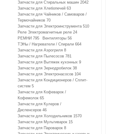
Запчасти для Стиральных машин
2042
Запчасти для Хлебопечей
63
Запчасти для Чайников / Самоваров /
Термочайников
70
Запчасти для Электроинструмента
510
Реле Электромагнитные реле
24
РЕМНИ
795
Вентиляторы
56
ТЭНы / Нагреватели / Спирали
664
Запчасти для Аэрогриля
8
Запчасти для Пылесосов
781
Запчасти для Вытяжек кухонных
9
Запчасти для Зернодробилок
38
Запчасти для Электронасосов
104
Запчасти для Кондиционеров / Сплит-
систем
5
Запчасти для Кофеварок /
Кофемолок
65
Запчасти для Кулеров /
Диспенсеров
46
Запчасти для Холодильников
1570
Запчасти для Мультиварок
15
Запчасти для Пароварок
8
Запчасти для Электрических и газовых