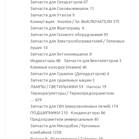
Запчасти для Сепараторов
67
Запчасти для Соковыжималок
11
Запчасти для Утюгов
9
Коммутация - Кнопки / Эл. ВЫКЛЮЧАТЕЛИ
375
Запчасти для Фритюрниц
6
Запчасти для Газового оборудования
93
Запчасти для Электрообогревателей / Тепловых
пушек
14
Запчасти для бетономешалок
8
Индикаторы
86
Запчасти для Вентиляторов
3
Клемные колодки (планки)
46
Запчасти для Сушилок (Дегидраторов)
4
Запчасти для сушильных машин
5
ЛАМПЫ / СВЕТИЛЬНИКИ
59
Насосы
19
Терморегуляторы / Термопредохранители
....
629
Запчасти для СВЧ (микроволновых печей)
174
ПОДШИПНИКИ
210
Конденсаторы
86
Предохранители универсальные
40
Запчасти для Мясорубок / Кухонных
комбайнов
1258
Разное
8
Реле времени / Таймеры
19