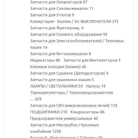
Запчасти для Сепараторов
67
Запчасти для Соковыжималок
11
Запчасти для Утюгов
9
Коммутация - Кнопки / Эл. ВЫКЛЮЧАТЕЛИ
375
Запчасти для Фритюрниц
6
Запчасти для Газового оборудования
93
Запчасти для Электрообогревателей / Тепловых
пушек
14
Запчасти для бетономешалок
8
Индикаторы
86
Запчасти для Вентиляторов
3
Клемные колодки (планки)
46
Запчасти для Сушилок (Дегидраторов)
4
Запчасти для сушильных машин
5
ЛАМПЫ / СВЕТИЛЬНИКИ
59
Насосы
19
Терморегуляторы / Термопредохранители
....
629
Запчасти для СВЧ (микроволновых печей)
174
ПОДШИПНИКИ
210
Конденсаторы
86
Предохранители универсальные
40
Запчасти для Мясорубок / Кухонных
комбайнов
1258
Разное
8
Реле времени / Таймеры
19