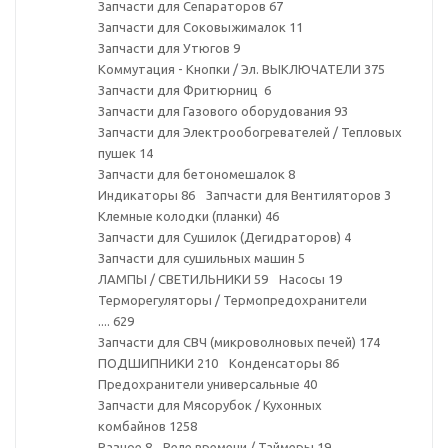
Запчасти для Сепараторов
67
Запчасти для Соковыжималок
11
Запчасти для Утюгов
9
Коммутация - Кнопки / Эл. ВЫКЛЮЧАТЕЛИ
375
Запчасти для Фритюрниц
6
Запчасти для Газового оборудования
93
Запчасти для Электрообогревателей / Тепловых
пушек
14
Запчасти для бетономешалок
8
Индикаторы
86
Запчасти для Вентиляторов
3
Клемные колодки (планки)
46
Запчасти для Сушилок (Дегидраторов)
4
Запчасти для сушильных машин
5
ЛАМПЫ / СВЕТИЛЬНИКИ
59
Насосы
19
Терморегуляторы / Термопредохранители
....
629
Запчасти для СВЧ (микроволновых печей)
174
ПОДШИПНИКИ
210
Конденсаторы
86
Предохранители универсальные
40
Запчасти для Мясорубок / Кухонных
комбайнов
1258
Разное
8
Реле времени / Таймеры
19