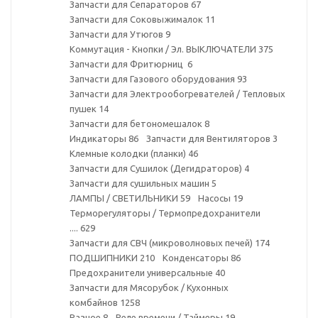
Запчасти для Сепараторов
67
Запчасти для Соковыжималок
11
Запчасти для Утюгов
9
Коммутация - Кнопки / Эл. ВЫКЛЮЧАТЕЛИ
375
Запчасти для Фритюрниц
6
Запчасти для Газового оборудования
93
Запчасти для Электрообогревателей / Тепловых
пушек
14
Запчасти для бетономешалок
8
Индикаторы
86
Запчасти для Вентиляторов
3
Клемные колодки (планки)
46
Запчасти для Сушилок (Дегидраторов)
4
Запчасти для сушильных машин
5
ЛАМПЫ / СВЕТИЛЬНИКИ
59
Насосы
19
Терморегуляторы / Термопредохранители
....
629
Запчасти для СВЧ (микроволновых печей)
174
ПОДШИПНИКИ
210
Конденсаторы
86
Предохранители универсальные
40
Запчасти для Мясорубок / Кухонных
комбайнов
1258
Разное
8
Реле времени / Таймеры
19